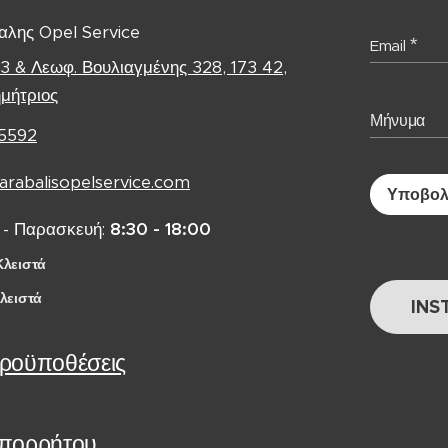
λης Opel Service
Email
 3 & Λεωφ. Βουλιαγμένης 328, 173 42,
ημήτριος
Μήνυμα
5592
arabalisopelservice.com
Υποβο
 - Παρασκευή:
8:30 - 18:00
Κλειστά
λειστά
INS
Προϋποθέσεις
Απορρήτου