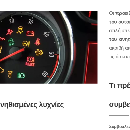
Οι
προειδ
του αυτο
απλή υπεν
του κινη
ακριβή αι
τις άσκοπ
Τι πρ
συμβεί
υνηθισμένες λυχνίες
Συμβουλευτ