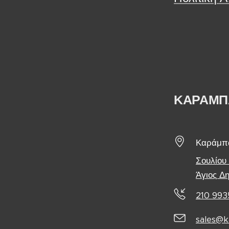
ΚΑΡΑΜΠ
Καράμπα
Σουλίου
Άγιος Δ
210 993
sales@k