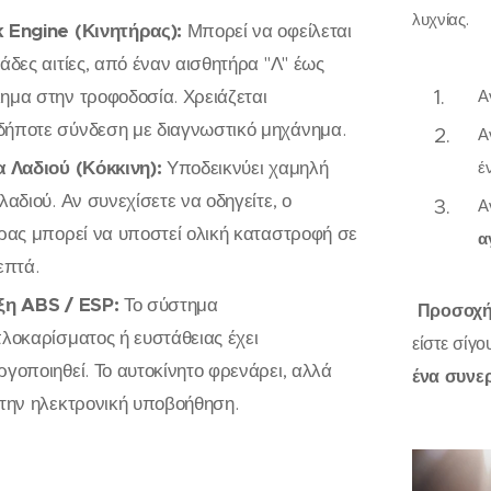
λυχνίας.
 Engine (Κινητήρας):
Μπορεί να οφείλεται
άδες αιτίες, από έναν αισθητήρα "Λ" έως
ημα στην τροφοδοσία. Χρειάζεται
Α
ήποτε σύνδεση με διαγνωστικό μηχάνημα.
Α
α Λαδιού (Κόκκινη):
Υποδεικνύει χαμηλή
έ
λαδιού. Αν συνεχίσετε να οδηγείτε, ο
Α
ρας μπορεί να υποστεί ολική καταστροφή σε
α
επτά.
ξη ABS / ESP:
Το σύστημα
Προσοχ
λοκαρίσματος ή ευστάθειας έχει
είστε σίγο
γοποιηθεί. Το αυτοκίνητο φρενάρει, αλλά
ένα συνε
 την ηλεκτρονική υποβοήθηση.