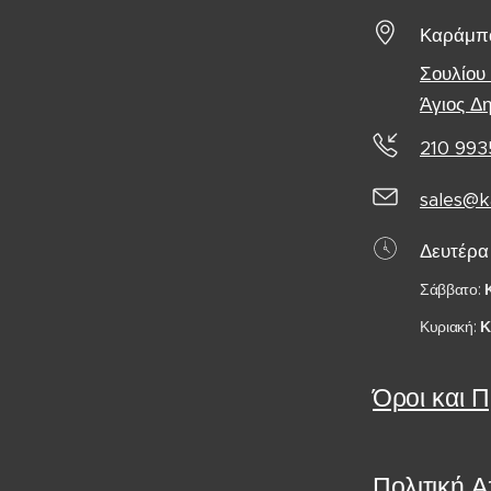
Καράμπα
Σουλίου
Άγιος Δ
210 993
sales@k
Δευτέρα
Σάββατο:
Κυριακή:
Κ
Όροι και 
Πολιτική 