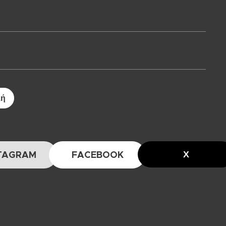
λή
Χ
TAGRAM
FACEBOOK