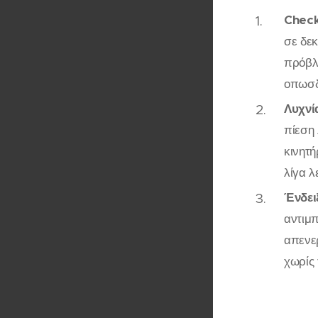
Check
σε δεκ
πρόβλ
οπωσδ
Λυχνί
πίεση 
κινητή
λίγα λ
Ένδει
αντιμπ
απενερ
χωρίς