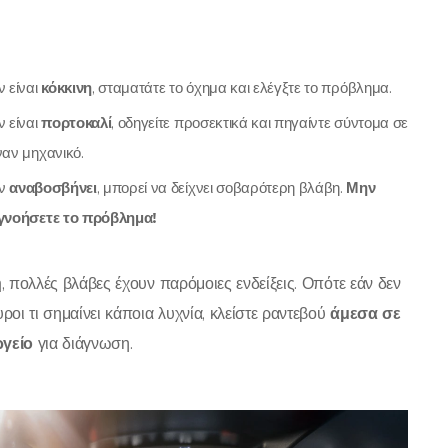
ν είναι
κόκκινη
, σταματάτε το όχημα και ελέγξτε το πρόβλημα.
ν είναι
πορτοκαλί
, οδηγείτε προσεκτικά και πηγαίντε σύντομα σε
ναν μηχανικό.
ν
αναβοσβήνει
, μπορεί να δείχνει σοβαρότερη βλάβη.
Μην
γνοήσετε το πρόβλημα!
ή
, πολλές βλάβες έχουν παρόμοιες ενδείξεις. Οπότε εάν δεν
υροι τι σημαίνει κάποια λυχνία, κλείστε ραντεβού
άμεσα σε
ργείο
για διάγνωση.