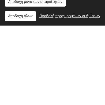
Αποδοχή μόνο των απαραίτητων
Υποβολή
Αποδοχή όλων
Προβολή προχωρημένων ρυθμίσεων
Βρείτε μας στα social
INSTAGRAM
FACEBOOK
Χ