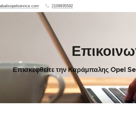
abalisopelservice.com
2109935592
Επικοινω
Επισκεφθείτε την Καράμπαλης Opel Ser