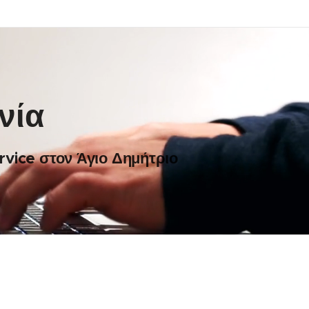
νία
vice στον Άγιο Δημήτριο